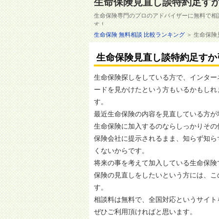
生命保険見直し談特約足す
生命保険専門のプロのアドバイザーに無料で相
す！
生命保険見直し談特約足すか引くかについての
生命保険 無料相談 比較ランキング
＞ 生命保険
生命保険見直し談特約足すか
生命保険探しをしている方で、インター
ードを見かけたという方もいるかもしれ
す。
最近生命保険の内容を見直している方が
生命保険に加入するのならしっかりその
保険会社に提示されるまま、知らず知ら
くないからです。
将来の事を考えて加入している生命保険
保険の見直しをしたいという方には、こ
す。
相談料は無料で、全国対応というサイト
ぜひご利用頂ければと思います。