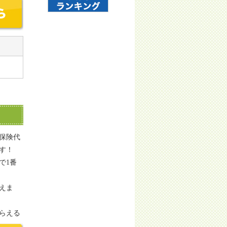
保険代
す！
で1番
えま
らえる