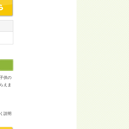
子供の
らえま
く説明