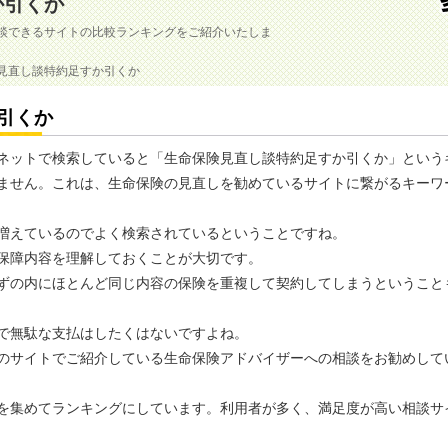
か引くか
談できるサイトの比較ランキングをご紹介いたしま
情報です！
見直し談特約足すか引くか
引くか
ネットで検索していると「生命保険見直し談特約足すか引くか」という
ません。これは、生命保険の見直しを勧めているサイトに繋がるキーワ
増えているのでよく検索されているということですね。
保障内容を理解しておくことが大切です。
ずの内にほとんど同じ内容の保険を重複して契約してしまうということ
で無駄な支払はしたくはないですよね。
のサイトでご紹介している生命保険アドバイザーへの相談をお勧めして
を集めてランキングにしています。利用者が多く、満足度が高い相談サ